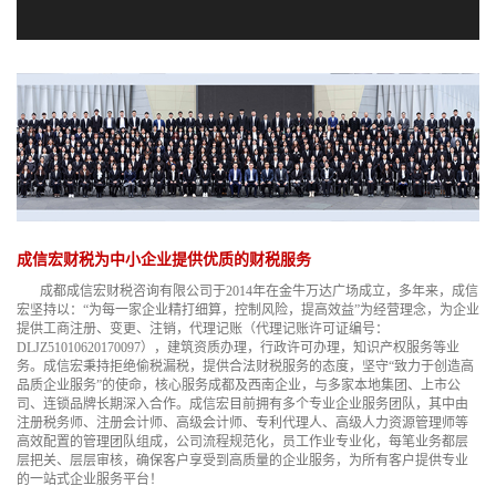
成信宏财税为中小企业提供优质的财税服务
成都成信宏财税咨询有限公司于2014年在金牛万达广场成立，多年来，成信
宏坚持以：“为每一家企业精打细算，控制风险，提高效益”为经营理念，为企业
提供工商注册、变更、注销，代理记账（代理记账许可证编号：
DLJZ51010620170097），建筑资质办理，行政许可办理，知识产权服务等业
务。成信宏秉持拒绝偷税漏税，提供合法财税服务的态度，坚守“致力于创造高
品质企业服务”的使命，核心服务成都及西南企业，与多家本地集团、上市公
司、连锁品牌长期深入合作。成信宏目前拥有多个专业企业服务团队，其中由
注册税务师、注册会计师、高级会计师、专利代理人、高级人力资源管理师等
高效配置的管理团队组成，公司流程规范化，员工作业专业化，每笔业务都层
层把关、层层审核，确保客户享受到高质量的企业服务，为所有客户提供专业
的一站式企业服务平台！