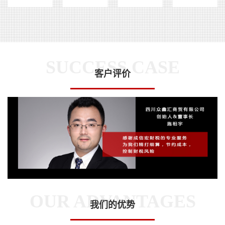
多次获得
优秀会计
团队培训
4年代账会
优秀员工
团队带领
策划者、
计团队代
称号
人
组织者
领人
SUCCESS CASE
客户评价
OUR ADVANTAGES
我们的优势