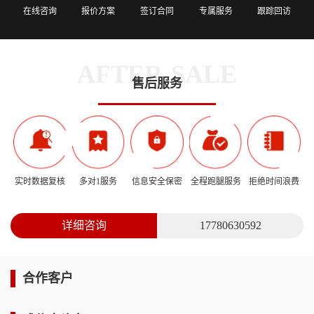
在线咨询
报价方案
签订合同
专属服务
跟踪回访
AFTER-SALE
售后服务
实时数据复核
多对1服务
信息安全保密
全程跑腿服务
拒绝时间浪费
详细咨询
17780630592
合作客户