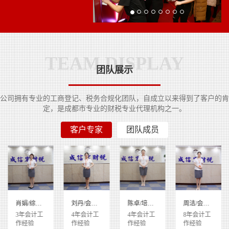
TEAM DISPLAY
团队展示
公司拥有专业的工商登记、税务合规化团队，自成立以来得到了客户的肯
定，是成都市专业的财税专业代理机构之一。
客户专家
团队成员
肖娟/综合部经理
刘丹/会计部经理
陈卓/培训部总监
周洁/会计部总监
3年会计工
4年会计工
4年会计工
8年会计工
作经验
作经验
作经验
作经验