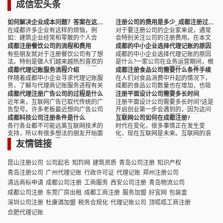
成信宏头条
如何解决企业成本问题？答案在这里！
注册公司的费用是多少_成都注册过程是怎么样的
在成都许多企业有这样的烦恼，例
对于要注册公司的企业家来说，通常
如：建筑企业经常和零散的个人合
会特别关注公司的注册费用。在本文
作，把劳务施工业务分包给班组组
中，小编就将特别分享注册公司的费
成都注册餐饮公司的流程和费用
成都的中小企业选择代理记账的原因
长，但是班组组长对税务的认知度较
用是多少和成都注册过程是怎么样的
有些朋友就对于注册餐饮公司有了想
成都的中小企业选择代理记账的原因
低，并没有营业执照，常常无法...
两个问题。
法。特别是做人们越来越热烈喜欢的
是什么?一家公司在业务运营期间，根
食物，对企业家的重要性也很重要。
据相关的国家政策，需要进行票据
成都代理记账服务流程介绍
成都注册食品公司需要什么条件手续
接下来，本文将提供成都注册餐饮公
税。这也是主要的中小型公司的情
伴随着成都中小企业寻求代理记账服
在人们对食品消费中升起的情况下，
司的流程和费用的具体描...
况。与此同时，随着近年来...
务，了解与代理商记账服务进程有关
成都的食品公司数量也在增加，也吸
的相关问题也大家附加和重视。那么
引了一群企业家进入业务开始业务。
成都代理注册广告公司的过程是什么
注册平面设计公司需要多长时间
小编就来讲解成都代理记账服务流程
那么如果在成都注册食品公司需要什
近年来，互联网广告已取代传统的广
注册平面设计公司需要多长时间?这是
介绍，看流程究竟是什么?
么条件手续?接下来，这...
告型号。许多老板最近想向广告公司
开启创业第一步会遇到的，因为这问
注册，但我不知道如何组织广告公司
题是每一位企业家都需要知道的问
成都科技公司注册条件是什么
互联网公司如何在成都注册?
注册过程，所以我会问小编该怎么
题，另外就是注册流程及资料。为
各行各业都不可能远离互联网技术的
时代在变化，很多事情正在发生变
办。成都代理注册广告公司...
此，本文就好好解释了注册...
支持，所以有很多想法的朋友开始面
化，现在互联网是未来。互联网的浪
向互联网行业，只要选择一个技术公
潮已经吸引了大量的人开始创办互联
友情链接
司来实现自己的梦想。但是，请大家
网公司，所以互联网公司如何在成都
先了解成都科技公司注册...
注册?
昆山注册公司
公司起名
知羚网
建筑资质
青岛公司注册
知识产权
青岛注册公司
广州代理记账
行政许可证
代理记账
郑州注册公司
清远商标申请
成都公司注册
工商服务
西安公司注册
青岛物流公司
成都公司注册
东莞厂房出租
成都工商注册
服务加盟
好宜网
包装盒
深圳公司注册
杜康酒加盟
税务合规化
代理记账公司
顶呱呱工商注册
合肥代理记账