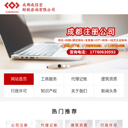
网站首页
工商服务
代理记账
建筑资质
行政许可
知识产权
关于我们
新闻头条
热 门 推 荐
公 司 注 册
代 理 记 账
建 筑 资 质
行 政 许 可