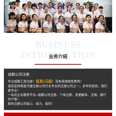
Previous
Ne
BUSINESS
INTRODUCTION
业务介绍
成都公司注册
低至1元起
专注成都工商注册！
！没有其他隐性费用！
成信宏财税是代理注册公司行业专业的注册公司之一，多年的经验，我们
更专业！
一站式企业服务平台--成都公司注册、个体注册、变更解非、注销、银行
开户等！
助你注册公司省心、省力、省时！