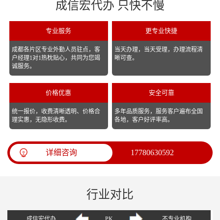
成信宏代办 只快不慢
专业服务
更专业快捷
成都各片区专业外勤人员驻点，客
当天办理，当天受理，办理流程清
户经理1对1热枕贴心，共同为您竭
晰可查。
诚服务。
价格优惠
安全可靠
统一报价，收费清晰透明、价格合
多年品质服务，服务客户遍布全国
理实惠，无隐形收费。
各地，客户好评率高。
详细咨询
17780630592
行业对比
成信宏代办
PK
不专业机构