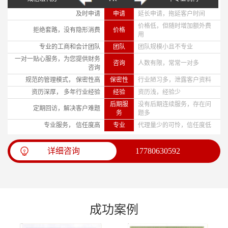
及时申请
申请
延长申请，拖延客户时间
价格低，但随时增加额外费
拒绝套路，没有隐形消费
价格
用
专业的工商和会计团队
团队
团队规模小且不专业
一对一贴心服务，为您提供财务
咨询
人数有限，常常一对多
咨询
规范的管理模式， 保密性高
保密性
行业陋习多，泄露客户资料
资历深厚， 多年行业经验
经验
资历浅，经验少
后期服
没有后期连续服务，存在问
定期回访，解决客户难题
务
题多
专业服务， 信任度高
专业
代理量少的可怜，信任度低
详细咨询
17780630592
成功案例