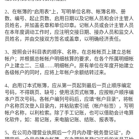
2、在帐簿的“启用表”上，写明单位名称、帐簿名称、册
数、编号、起止页数、启用日期以及记帐人员和会计主管人
员姓名，并加盖名章和单位印章。记帐人员或会计主管人员
在本年度调动工作时，应注明交接日期、接办人员和监交人
员姓名，并由交接双方签名或盖章，以明确经济责任。
3、按照会计科目表的顺序、名称，在总帐帐页上建立总帐
帐户；并根据总帐帐户明细核算的要求，在各个所属明细帐
户上建立二、三级……明细帐户。原有单位在年度开始建立
各级帐户的同时，应将上年帐户余额结转过来。
4、启用订本式帐簿，应从第一页起到最后一页止顺序编定
号码，不得跳页、缺号；使用活页式帐簿，应按帐户顺序编
本户页次号码。各帐户编列号码后，应填“帐户目录”，将帐
户名称页次登入目录内，并粘贴索引纸（帐户标签），写明
帐户名称，以利检索。除了手工记账，也可以借助会计电算
化软件，如：易记账，来电脑记账、结账、报表等。
5、在公司办理营业执照后一个月内办理“税务登记证”，办