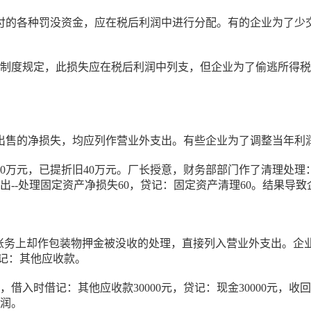
付的各种罚没资金，应在税后利润中进行分配。有的企业为了少
按制度规定，此损失应在税后利润中列支，但企业为了偷逃所得税便
出售的净损失，均应列作营业外支出。有些企业为了调整当年利
0万元，已提折旧40万元。厂长授意，财务部部门作了清理处理
--处理固定资产净损失60，贷记：固定资产清理60。结果导致企
而账务上却作包装物押金被没收的处理，直接列入营业外支出。企
记：其他应收款。
，借入时借记：其他应收款30000元，贷记：现金30000元，收
利润。