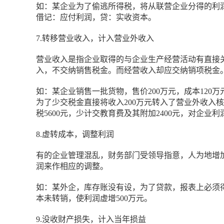
如：某企业为了偷逃所得税，将从联营企业分得的利
借记：应付利润，贷：实收资本。
7.转移营业收入，计入营业外收入
营业收入是指企业取得的与企业生产经营活动有直接
入，不交纳销售税金。而经营收入却应交纳销项税金
如：某企业销售一批货物，售价200万元，成本12
为了少交税金直接将收入200万元转入了营业外收入核算
税5600元，少计交教育费及其附加2400元，对企业利润影响额为7
8.虚转成本，调整利润
有的企业管理混乱，财务部门受领导指意，人为地增
润来作相应的调整。
如：某外企，库存账没有设，为了贷款，报表上必须得
本未转销，使利润虚增500万元。
9.没收财产损失，计入当年损益