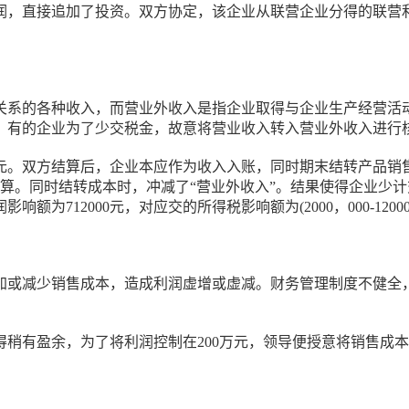
润，直接追加了投资。双方协定，该企业从联营企业分得的联营利
关系的各种收入，而营业外收入是指企业取得与企业生产经营活
。有的企业为了少交税金，故意将营业收入转入营业外收入进行
0万元。双方结算后，企业本应作为收入入账，同时期末结转产品
。同时结转成本时，冲减了“营业外收入”。结果使得企业少计交增值税
12000元，对应交的所得税影响额为(2000，000-1200000-80000
加或减少销售成本，造成利润虚增或虚减。财务管理制度不健全
稍有盈余，为了将利润控制在200万元，领导便授意将销售成本随