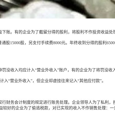
益下账。有的企业为了截留分得的股利，将股利不作投资收益处理
的普通股15000股，另支付手续费8000元。年终收到分得的股利6
种罚没收入均应计入“营业外收入”账户，有的企业为了将罚没收
计入“营业外收入”，但企业却虚挂往来记入“其他应付款”。
现行财务会计制度的规定进行账务处理。企业领导人为了私利，授
效益较好的企业为了偷逃税款，对已实现的收入不作销售处理：一