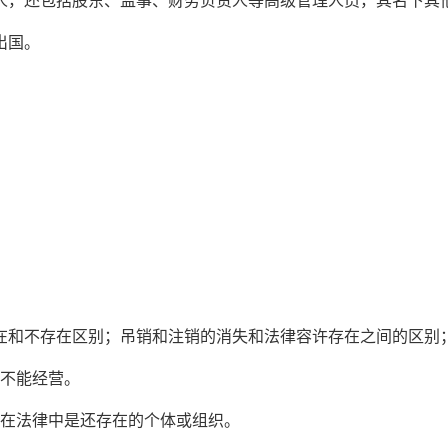
人，还包括股东、监事、财务负责人等高级管理人员，其名下其
出国。
在和不存在区别；吊销和注销的消失和法律容许存在之间的区别
是不能经营。
，在法律中是还存在的个体或组织。