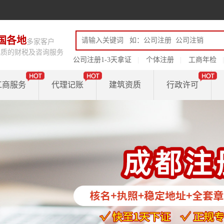
国各地
多家客户
优质的财税及咨询服务
公司注册1-3天拿证
个体注册
工商年检
工商服务
代理记账
建筑资质
行政许可