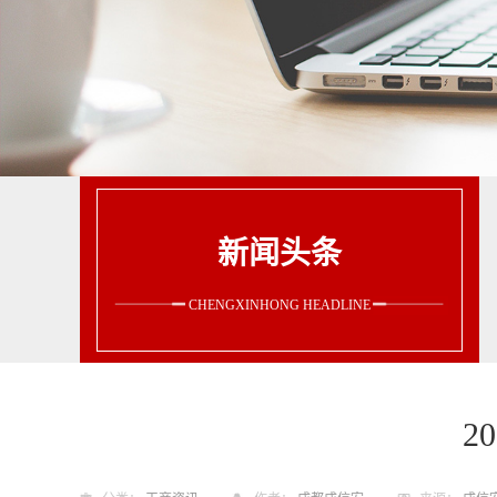
新闻头条
CHENGXINHONG HEADLINE
2