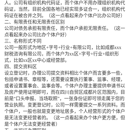
人。公司有组织机构代码证，而个体户不用办理组织机构代
码证，当然，目前全国各地已经实现多证合一，组织机构代
码证在被合并之列。（这一点看起来办个体户比办公司好）
二、有限责任和无限责任区别
公司对债务承担有限责任，而个体户承担无限责任。（这一
点看起来办公司比办个体户好）
三、名称形式不同
公司一般形式为地区+字号+行业+有限公司，比如成都xxx
财税咨询有限公司，而个体户为xx区+字号+行业+组织形
式，比如xx区xx中心或经营部。
四、提交资料区
设立登记时，办理公司提交资料相比个体户而言要多一些，
包括申请书、章程等，还需要设置执行董事、监事、经理，
或者设置董事会、监事会等。个体户办理主要提供申请书以
及房产使用证明即可，而在四川自贸区成都片区范围内，目
前是“口头申报、当场取照”，一张身份证即可领走属于您的
营业执照。变更登记时，公司一样需要提交一系列资料。而
个体户，一般也就是变更地址居多，个人经营形式的个体户
是无法变更经营者的。（这一点看起来办个体户更方便，但
是个体户无法变更经营者）