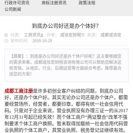
行政许可资讯
商标注册资讯
政策法规
公司新闻
到底办公司好还是办个体好？
分类：
工商资讯
作者：
成信宏财税
来源：
成都成信宏
发布时间：
2018-10-29
【摘要】：
到底是办公司好还是办个体户好呢？这主要根据您
的需求来看，成都成信宏财税咨询有限公司可以帮助您解决这
些苦恼，从地区、行业、后期运营等方面综合考虑，推荐最合
适您的方案！
成都工商注册
是许多初创业客户纠结的问题，到底办公司
好，还是办个体户好。其实无论办公司还是办个体户，都需
要经营场所，经营者，都要印章，都得有统一社会信用代
码。只是对于企业来说，营业执照没有办理三证一的从2017
年12月31号起已经失效！而个体工商户“两证整合”改革不强
制要求个体工商户换照。暂未取得加载统一社会信用代码营
业执照的个体工商户，其营业执照、税务登记证继续有效。