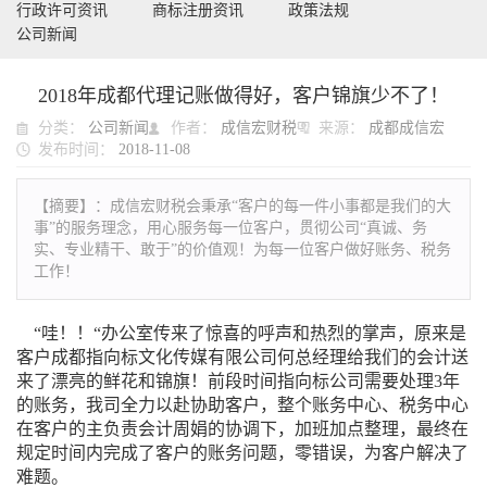
行政许可资讯
商标注册资讯
政策法规
公司新闻
2018年成都代理记账做得好，客户锦旗少不了！
分类：
公司新闻
作者：
成信宏财税
来源：
成都成信宏
发布时间：
2018-11-08
【摘要】：
成信宏财税会秉承“客户的每一件小事都是我们的大
事”的服务理念，用心服务每一位客户，贯彻公司“真诚、务
实、专业精干、敢于”的价值观！为每一位客户做好账务、税务
工作！
“哇！！“办公室传来了惊喜的呼声和热烈的掌声，原来是
客户成都指向标文化传媒有限公司何总经理给我们的会计送
来了漂亮的鲜花和锦旗！前段时间指向标公司需要处理3年
的账务，我司全力以赴协助客户，整个账务中心、税务中心
在客户的主负责会计周娟的协调下，加班加点整理，最终在
规定时间内完成了客户的账务问题，零错误，为客户解决了
难题。