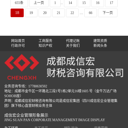
..
655条
上一页
1
14
15
16
17
18
...
19
20
21
22
66
下一页
网站首页
工商服务
代理记账
建筑资质
行政许可
知识产权
关于我们
新闻头条
业务咨询专线：17780630592
地址：成都市金牛区一环路北三段1号1栋2单元16楼1605 号（金牛万达广场
SOHOB座）
声明：成都成信宏财税咨询有限公司是成信宏集团（四川成信宏企业管理集
团）旗下核心直营财税业务主体
成信宏企业管理形象展示
JING SUAN PAN CORPORATE MANAGEMENT IMAGE DISPLAY