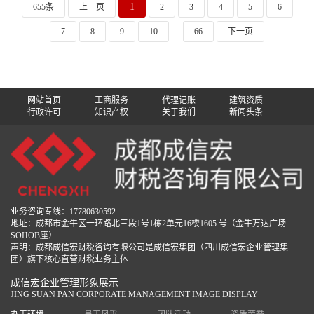
1
655条
上一页
2
3
4
5
6
...
7
8
9
10
66
下一页
网站首页
工商服务
代理记账
建筑资质
行政许可
知识产权
关于我们
新闻头条
业务咨询专线：17780630592
地址：成都市金牛区一环路北三段1号1栋2单元16楼1605 号（金牛万达广场
SOHOB座）
声明：成都成信宏财税咨询有限公司是成信宏集团（四川成信宏企业管理集
团）旗下核心直营财税业务主体
成信宏企业管理形象展示
JING SUAN PAN CORPORATE MANAGEMENT IMAGE DISPLAY