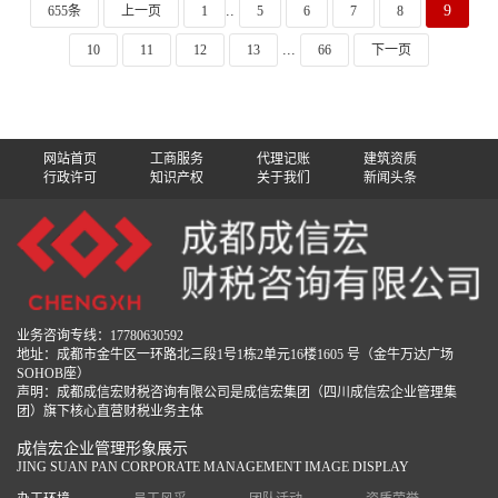
..
9
655条
上一页
1
5
6
7
8
...
10
11
12
13
66
下一页
网站首页
工商服务
代理记账
建筑资质
行政许可
知识产权
关于我们
新闻头条
业务咨询专线：17780630592
地址：成都市金牛区一环路北三段1号1栋2单元16楼1605 号（金牛万达广场
SOHOB座）
声明：成都成信宏财税咨询有限公司是成信宏集团（四川成信宏企业管理集
团）旗下核心直营财税业务主体
成信宏企业管理形象展示
JING SUAN PAN CORPORATE MANAGEMENT IMAGE DISPLAY