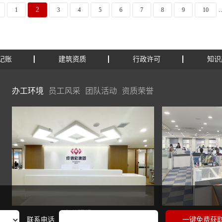
2
.
1
3
4
5
6
7
8
9
10
记账
建筑资质
行政许可
知识
办工环境
员工风采
团队活动
资质荣誉
办公环境
办公环
联系电话