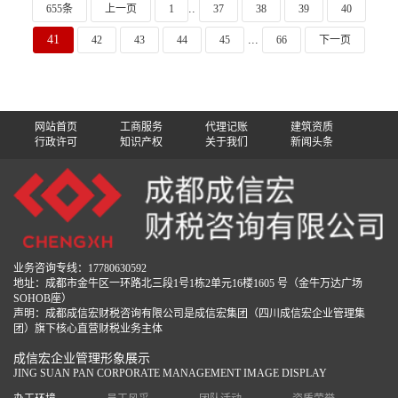
..
655条
上一页
1
37
38
39
40
41
...
42
43
44
45
66
下一页
网站首页
工商服务
代理记账
建筑资质
行政许可
知识产权
关于我们
新闻头条
业务咨询专线：17780630592
地址：成都市金牛区一环路北三段1号1栋2单元16楼1605 号（金牛万达广场
SOHOB座）
声明：成都成信宏财税咨询有限公司是成信宏集团（四川成信宏企业管理集
团）旗下核心直营财税业务主体
成信宏企业管理形象展示
JING SUAN PAN CORPORATE MANAGEMENT IMAGE DISPLAY